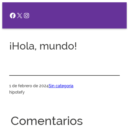
Saltar
al
Facebook
X
Instagram
contenido
¡Hola, mundo!
1 de febrero de 2024
Sin categoría
hipotefy
Comentarios